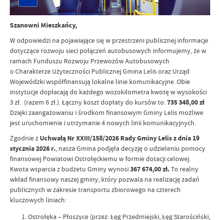
Szanowni Mieszkańcy,
W odpowiedzi na pojawiające się w przestrzeni publicznej informacje
dotyczące rozwoju sieci połączeń autobusowych informujemy, że w
ramach Funduszu Rozwoju Przewozów Autobusowych
o Charakterze Użyteczności Publicznej Gmina Lelis oraz Urząd
Wojewódzki współfinansują lokalne linie komunikacyjne. Obie
instytucje dopłacają do każdego wozokilometra kwotę w wysokości
3 zł. (razem 6 zł.). Łączny koszt dopłaty do kursów to:
735 348,00 zł
Dzięki zaangażowaniu i środkom finansowym Gminy Lelis możliwe
jest uruchomienie i utrzymanie 4 nowych linii komunikacyjnych.
Zgodnie z
Uchwałą Nr XXIII/158/2026 Rady Gminy Lelis z dnia 19
stycznia 2026 r.
, nasza Gmina podjęła decyzję o udzieleniu pomocy
finansowej Powiatowi Ostrołęckiemu w formie dotacji celowej.
Kwota wsparcia z budżetu Gminy wynosi
367 674,00 zł.
To realny
wkład finansowy naszej gminy, który pozwala na realizację zadań
publicznych w zakresie transportu zbiorowego na czterech
kluczowych liniach:
Ostrołęka – Płoszyce (przez: Łęg Przedmiejski, Łęg Starościński,