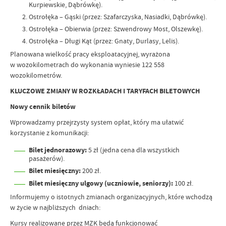
Kurpiewskie, Dąbrówkę).
Ostrołęka – Gąski (przez: Szafarczyska, Nasiadki, Dąbrówkę).
Ostrołęka – Obierwia (przez: Szwendrowy Most, Olszewkę).
Ostrołęka – Długi Kąt (przez: Gnaty, Durlasy, Lelis).
Planowana wielkość pracy eksploatacyjnej, wyrażona
w wozokilometrach do wykonania wyniesie 122 558
wozokilometrów.
KLUCZOWE ZMIANY W ROZKŁADACH I TARYFACH BILETOWYCH
Nowy cennik biletów
Wprowadzamy przejrzysty system opłat, który ma ułatwić
korzystanie z komunikacji:
Bilet jednorazowy:
5 zł (jedna cena dla wszystkich
pasażerów).
Bilet miesięczny:
200 zł.
Bilet miesięczny ulgowy (uczniowie, seniorzy):
100 zł.
Informujemy o istotnych zmianach organizacyjnych, które wchodzą
w życie w najbliższych dniach:
Kursy realizowane przez MZK będą funkcjonować