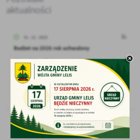
aktualności
31 - 12 - 2025
Budżet na 2026 rok uchwalony
30 grudnia odbyła się sesja Rady Gminy Lelis,
podczas której radni podjęli jedną
z najważniejszych...
23 - 12 - 2025