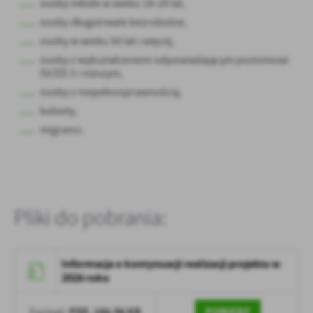
osoby młode w wieku 18-29 lat,
Firmy te działają w charakterze pośredników prezentujących nasze
osoby długotrwale bezrobotne,
treści w postaci wiadomości, ofert, komunikatów mediów
społecznościowych.
osoby w wieku 50 lat i więcej,
osoby z wykształceniem odpowiadającym poziomowi
ISCED 3 i niższym,
osoby z niepełnosprawnością,
kobiety,
migranci.
Pliki do pobrania:
Informacja o kontynuacji realizacji projektu w
2026 roku
PDF,
186.96 KB
POBIERZ
Format: