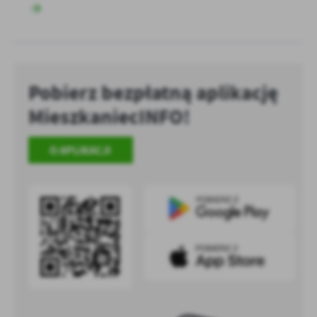
Pobierz bezpłatną aplikację
MieszkaniecINFO!
O APLIKACJI