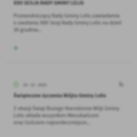
XXII SESJA RADY GMINY LELIS
Przewodniczący Rady Gminy Lelis zawiadamia
o zwołaniu XXII Sesji Rady Gminy Lelis na dzień
30 grudnia...
23 - 12 - 2025
Świąteczne życzenia Wójta Gminy Lelis
Z okazji Świąt Bożego Narodzenia Wójt Gminy
Lelis składa wszystkim Mieszkańcom
oraz Gościom najserdeczniejsze...