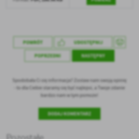
POWRÓT
UDOSTĘPNIJ
POPRZEDNI
NASTĘPNY
Spodobała Ci się informacja? Zostaw nam swoją opinię
- to dla Ciebie staramy się być najlepsi, a Twoje zdanie
bardzo nam w tym pomoże!
DODAJ KOMENTARZ
Pozostałe