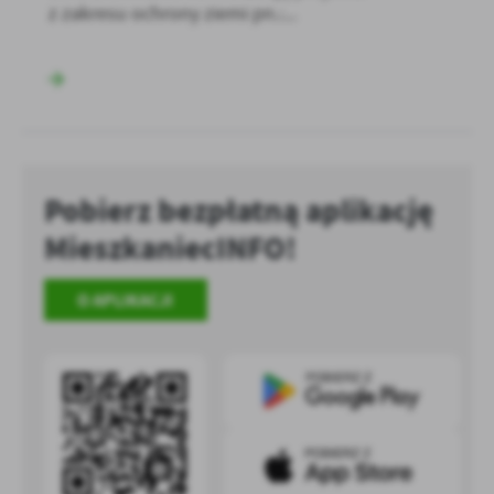
z zakresu ochrony ziemi pn.:...
Pobierz bezpłatną aplikację
MieszkaniecINFO!
O APLIKACJI