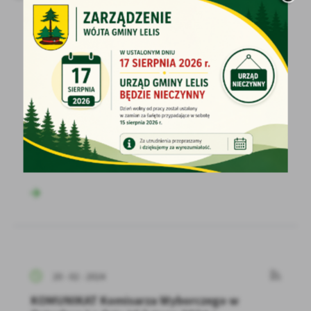
22 - 02 - 2024
LXI SESJA RADY GMINY LELIS - 29 LUTEGO
2024 R.
Przewodniczący Rady Gminy Lelis zawiadamia
o zwołaniu LXI Sesji Rady Gminy Lelis na dzień
29 lutego...
20 - 02 - 2024
KOMUNIKAT Komisarza Wyborczego w