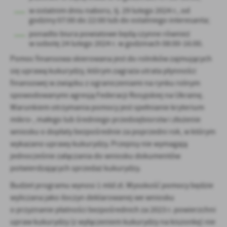
Firmy te działają w charakterze pośredników prezentujących nasze
w ostatnim dniu naboru, tj. 29 lutego 2024 r., od
treści w postaci wiadomości, ofert, komunikatów mediów
godziny 07:00 do 22:00 lub do ostatniego interesanta;
społecznościowych.
ponadto biura powiatowe będą czynne również
w sobotę 24 lutego 2024 r. w godzinach 08:00-16:00.
Pomoc finansowa skierowana jest do rolników zajmujących
się uprawą kukurydzy, którym zagraża utrata płynności
finansowej w związku z ograniczeniami na rynku rolnym
spowodowanymi agresją Federacji Rosyjskiej na Ukrainę.
Warunkiem otrzymania pomocy jest spełnianie kryterium
mikro-, małego lub średniego przedsiębiorstw i złożenie
wniosku o dopłaty bezpośrednie za poprzedni rok, w którym
wykazano uprawy kukurydzy. Przepisy nie wymagają
jednocześnie załączania do wniosku dokumentów
potwierdzających sprzedaż kukurydzy.
Budżet programu wynosi 1 mld zł. Wysokość pomocy będzie
wyliczana jako iloczyn deklarowanej we wniosku
o przyznanie płatności bezpośrednich za 2023 r. powierzchni
upraw kukurydzy (z wyłączeniem kukurydzy na kiszonkę) nie