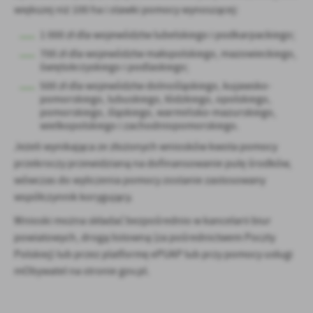
większej niż 100 ha i stawki pomocy wynoszącej:
1 000 zł dla województw lubelskiego i podkarpackiego;
700 zł dla województw małopolskiego, mazowieckiego,
świętokrzyskiego i podlaskiego;
500 zł dla województw dolnośląskiego, kujawsko-
pomorskiego, lubuskiego, łódzkiego, opolskiego,
pomorskiego, śląskiego, warmińsko-mazurskiego,
wielkopolskiego i zachodniopomorskiego.
Jeżeli wynikająca ze złożonych wniosków kwota pomocy
przekroczy przewidzianą na dofinansowanie pulę środków,
wówczas do wyliczenia pomocy zostanie zastosowany
współczynnik korygujący.
Wnioski można składać bezpośrednio w kancelarii biur
powiatowych, drogą listowną (za pośrednictwem Poczty
Polskiej) lub przez platformę ePUAP lub przy pomocy usługi
mObywatel na stronie gov.pl.