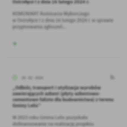
Ostrołęce I z dnia 16 lutego 2024 r.
KOMUNIKAT Komisarza Wyborczego
w Ostrołęce I z dnia 16 lutego 2024 r. w sprawie
przyjmowania zgłoszeń...
20 - 02 - 2024
„Odbiór, transport i utylizacja wyrobów
zawierających azbest (płyty azbestowo-
cementowe faliste dla budownictwa) z terenu
Gminy Lelis”
W 2023 roku Gmina Lelis pozyskała
dofinansowanie na realizację projektu