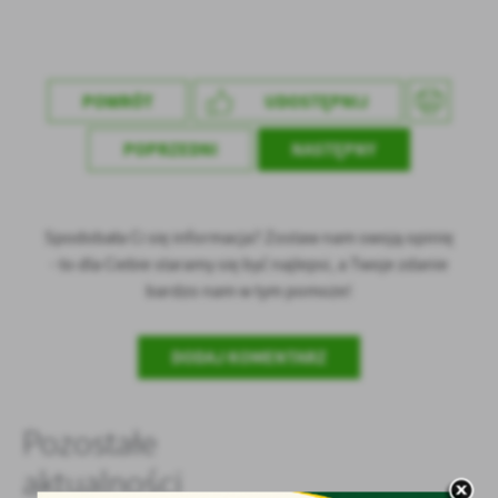
POWRÓT
UDOSTĘPNIJ
POPRZEDNI
NASTĘPNY
Spodobała Ci się informacja? Zostaw nam swoją opinię
- to dla Ciebie staramy się być najlepsi, a Twoje zdanie
bardzo nam w tym pomoże!
DODAJ KOMENTARZ
Pozostałe
aktualności