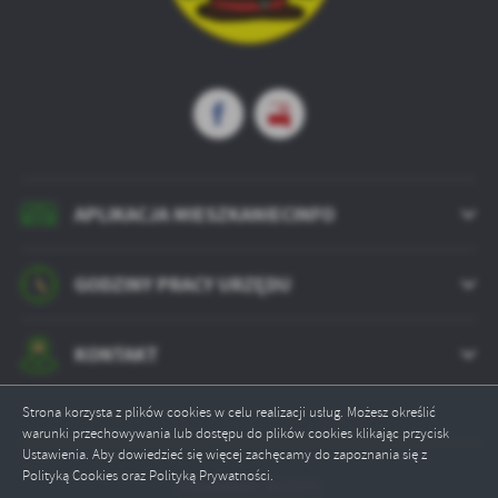
APLIKACJA MIESZKANIECINFO
GODZINY PRACY URZĘDU
KONTAKT
Strona korzysta z plików cookies w celu realizacji usług. Możesz określić
warunki przechowywania lub dostępu do plików cookies klikając przycisk
Ustawienia. Aby dowiedzieć się więcej zachęcamy do zapoznania się z
Polityką Cookies oraz Polityką Prywatności.
Odwiedzin: 817571
ZAPISZ WYBRANE